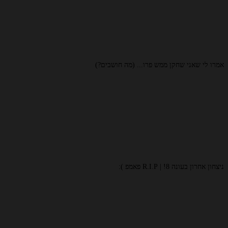
אמרו לי שאני שחקן ממש פרו... (מה חושבים?)
ניצחון אחרון בעונה 8! | R.I.P פאמפ ):