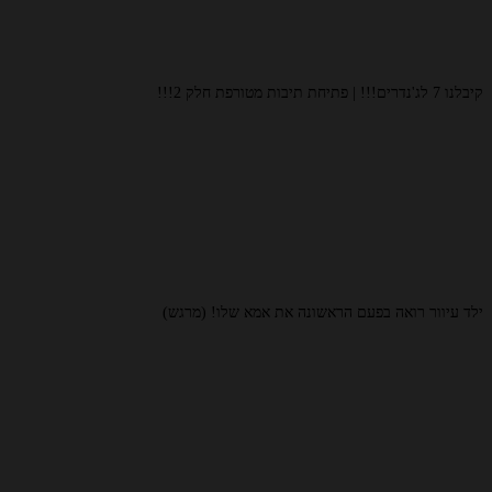
קיבלנו 7 לג'נדרים!!! | פתיחת תיבות מטורפת חלק 2!!!
ילד עיוור רואה בפעם הראשונה את אמא שלו! (מרגש)