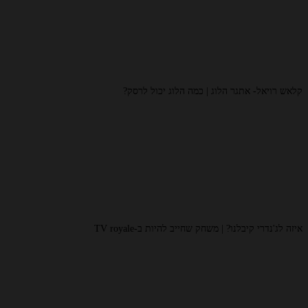
קלאש רויאל- אתגר הלוג | כמה הלוג יכול לרסק?
איזה לג'נדרי קיבלנו? | משחק שחייב להיות ב-TV royale