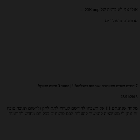
אולי אני לא ברמה של unp אבל....
סרטונים פופולריים
7 דברים מוזרים ומטורפים שנתפסו במצלמה!!! | מספר 3 פשוט מטורף!
23/01/2018
מקווה שנהנתם!!!! אל תשכחו להירשם לערוץ לתת לייק ולרשום תגובה טובה
זה נותן לי מוטיבציה להמשיך להעלות לכם סרטונים בכל יום מחדש לתרומות:
...